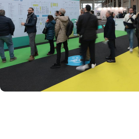
Intermobility Community
Programma eventi
INFO UTILI
Come arrivare
Scopri Rimini
Accessibilità di quartiere
FAQ
TREND & RICERCHE
Blog
Ricerche di settore
MEDIA ROOM
News e comunicati
Info e contatti
Servizi per i media
Scarica il Media Kit