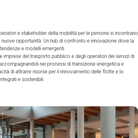
arrow_drop_down
operatori e stakeholder della mobilità per le persone si incontrano
re nuove opportunità. Un hub di confronto e innovazione dove la
 tendenze e modelli emergenti.
le imprese del trasporto pubblico e degli operatori dei servizi di
accompagnandoli nei processi di transizione energetica e
arrow_drop_down
cità di attrarre risorse per il rinnovamento delle flotte e lo
ntegrati e sostenibili.
arrow_drop_down