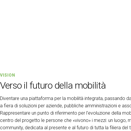
OLTRE IBE
IBE Driving Experience
ESPONI A IBE
Richiedi un preventivo
VISION
Verso il futuro della mobilità
Diventare una piattaforma per la mobilità integrata, passando da
a fiera di soluzioni per aziende, pubbliche amministrazioni e asso
Rappresentare un punto di riferimento per l’evoluzione della mob
centro del progetto le persone che «vivono» i mezzi: un luogo,
arrow_circle_rig
COMPILA IL FORM
community, dedicata al presente e al futuro di tutta la filiera del