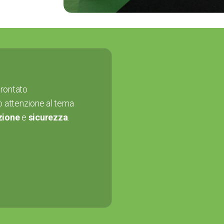
prontato
o attenzione al tema
zione
e
sicurezza
.