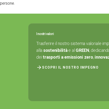
persone.
I nostri valori
Trasferire il nostro sistema valoriale im
alla
sostenibilità
e al
GREEN
, dedicand
dei
trasporti a emissioni zero
,
innova
arrow_forward
SCOPRI IL NOSTRO IMPEGNO