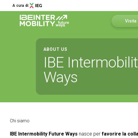
A cura di:
Visita
Perché vi
Menù
ABOUT US
Come arr
IBE Intermobili
ABOUT
Richiedi 
Chi siamo
Ways
Edizione 2026
Area Rise
Innovation District
Sostenibilità
Newsletter
Collaborazioni
Chi siamo
Media Partner
Contatti
IBE Intermobility Future Ways
nasce per
favorire la coll