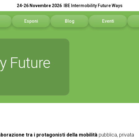
24-26 Novembre 2026
IBE Intermobility Future Ways
Esponi
Blog
Eventi
sitare
Perché esporre
Programma eventi
N
ivare
Richiedi un preventivo
In
ty Future
informazioni
Info utili
Se
rvata Visitatori
Contattaci
Sc
Area Riservata Espositori
aborazione tra i protagonisti della mobilità
pubblica, privata