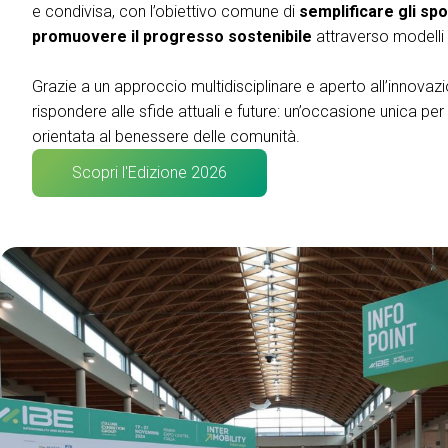
e condivisa, con l’obiettivo comune di
semplificare gli sp
VISITARE
promuovere il progresso sostenibile
attraverso modelli i
Perché visitare
Biglietti
Grazie a un approccio multidisciplinare e aperto all’innovaz
Richiedi Info
rispondere alle sfide attuali e future: un’occasione unica per 
Area Riservata Visitatori
orientata al benessere delle comunità.
ESPORRE
Scopri l'Edizione 2026
Perché esporre
Informazioni pratiche
Richiedi un preventivo
Le parole della Mobilità
Area Riservata Espositori
CATALOGO
Catalogo Espositori
EVENTI
Palinsesto Convegnistico