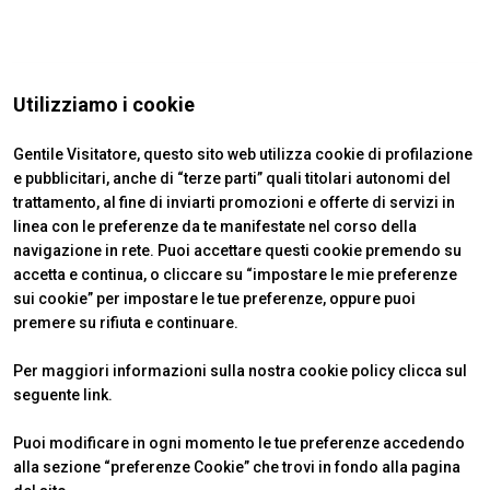
Utilizziamo i cookie
Gentile Visitatore, questo sito web utilizza cookie di profilazione
e pubblicitari, anche di “terze parti” quali titolari autonomi del
trattamento, al fine di inviarti promozioni e offerte di servizi in
linea con le preferenze da te manifestate nel corso della
navigazione in rete. Puoi accettare questi cookie premendo su
accetta e continua, o cliccare su “impostare le mie preferenze
ABOUT
VISITARE
IBE Intermobility Future Ways
Perché visitare
sui cookie” per impostare le tue preferenze, oppure puoi
Newsletter
Biglietti & Info
premere su rifiuta e continuare.
Contatti
Richiedi informazioni
ESPORRE
INFO UTILI
Per maggiori informazioni sulla nostra cookie policy clicca sul
Perché esporre
Come arrivare
seguente
link
.
Info utili
Scopri Rimini
Richiedi preventivo
FAQ
Puoi modificare in ogni momento le tue preferenze accedendo
alla sezione “preferenze Cookie” che trovi in fondo alla pagina