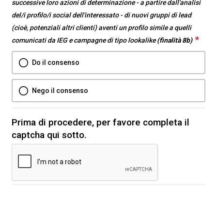
successive loro azioni di determinazione - a partire dall'analisi
del/i profilo/i social dell'interessato - di nuovi gruppi di lead
(cioè, potenziali altri clienti) aventi un profilo simile a quelli
*
Thi
comunicati da IEG e campagne di tipo lookalike
(finalità 8b)
que
Do il consenso
is
requ
Nego il consenso
Prima di procedere, per favore completa il
captcha qui sotto.