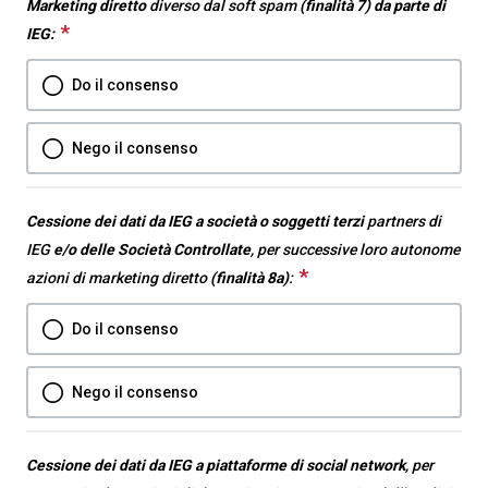
Marketing diretto
diverso dal soft spam
(finalità 7) da parte di
*
This
IEG:
question
Do il consenso
is
required.
Nego il consenso
Cessione dei dati da IEG a società o soggetti terzi
partners di
IEG
e/o delle Società Controllate
, per successive loro autonome
*
This
azioni di marketing diretto
(finalità 8a)
:
question
Do il consenso
is
required.
Nego il consenso
Cessione dei dati da IEG a piattaforme di social network
, per