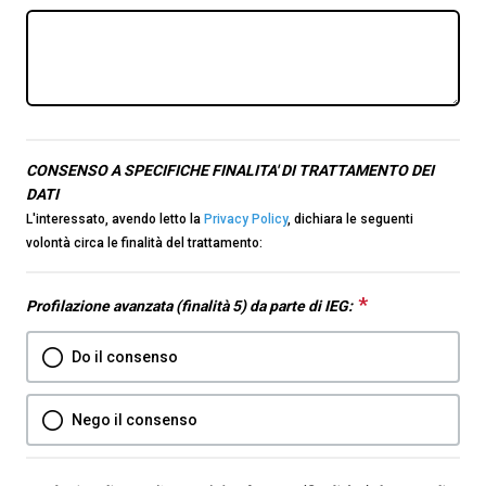
CONSENSO A SPECIFICHE FINALITA' DI TRATTAMENTO DEI
DATI
L'interessato, avendo letto la
Privacy Policy
, dichiara le seguenti
volontà circa le finalità del trattamento:
*
This
Profilazione avanzata (finalità 5) da parte di IEG:
question
Do il consenso
is
required.
Nego il consenso