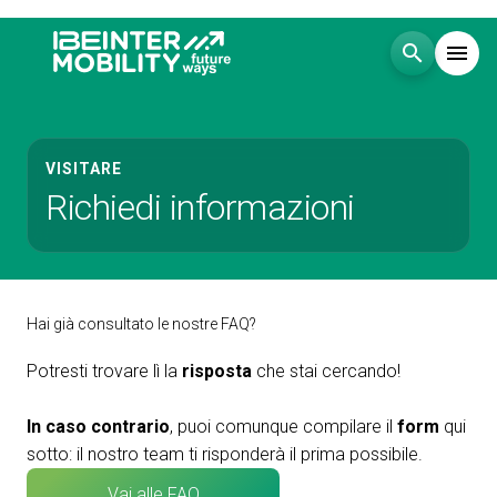
search
menu
Menù
arrow_right
VISITARE
Richiedi informazioni
Visita
arrow_right
Esponi
arrow_right
Hai già consultato le nostre FAQ?
Blog
Potresti trovare lì la
risposta
che stai cercando!
Eventi
arrow_right
In caso contrario
, puoi comunque compilare il
form
qui
sotto: il nostro team ti risponderà il prima possibile.
Media
arrow_right
Vai alle FAQ