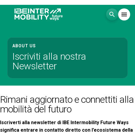
search
menu
Menù
arrow_right
ABOUT US
Iscriviti alla nostra
Visita
arrow_right
Newsletter
Esponi
arrow_right
Blog
Rimani aggiornato e connettiti alla
mobilità del futuro
Eventi
arrow_right
Iscriverti alla newsletter di IBE Intermobility Future Ways
significa entrare in contatto diretto con l’ecosistema della
Media
arrow_right