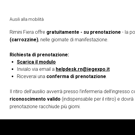
Intermobility Community
Programma eventi
Ausili alla mobilità
INFO UTILI
Come arrivare
Rimini Fiera offre
gratuitamente - su prenotazione
- la po
(carrozzine)
, nelle giornate di manifestazione.
Scopri Rimini
Accessibilità di quartiere
Richiesta di prenotazione:
FAQ
Scarica il modulo
Invialo via email a
helpdesk.rn@iegexpo.it
TREND & RICERCHE
Blog
Riceverai una
conferma di prenotazione
.
Ricerche di settore
Il ritiro dell’ausilio avverrà presso l’infermeria dell’ingress
MEDIA ROOM
riconoscimento valido
(indispensabile per il ritiro) e dovr
News e comunicati
prenotazione racchiude più giorni.
Info e contatti
Servizi per i media
Scarica il Media Kit