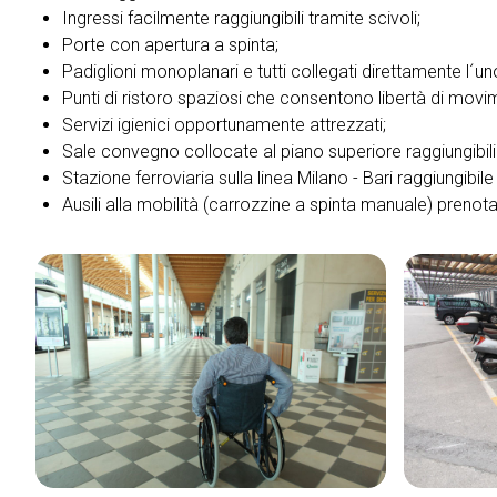
Ingressi facilmente raggiungibili tramite scivoli;
VISITARE
Porte con apertura a spinta;
Perché visitare
Padiglioni monoplanari e tutti collegati direttamente l´uno 
Biglietti
Punti di ristoro spaziosi che consentono libertà di movi
Richiedi Info
Servizi igienici opportunamente attrezzati;
Area Riservata Visitatori
Sale convegno collocate al piano superiore raggiungibil
Stazione ferroviaria sulla linea Milano - Bari raggiungibi
ESPORRE
Ausili alla mobilità (carrozzine a spinta manuale) prenota
Perché esporre
Informazioni pratiche
Richiedi un preventivo
Le parole della Mobilità
Area Riservata Espositori
CATALOGO
Catalogo Espositori
EVENTI
Palinsesto Convegnistico