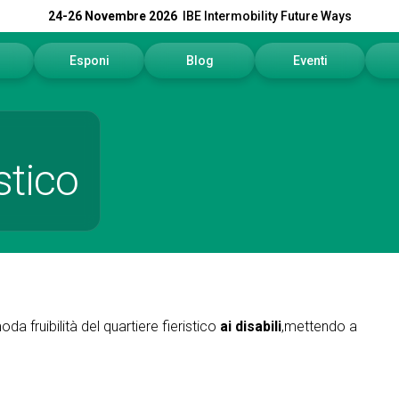
24-26 Novembre 2026
IBE Intermobility Future Ways
Esponi
Blog
Eventi
sitare
Perché esporre
Programma eventi
N
ivare
Richiedi un preventivo
In
istico
informazioni
Info utili
Se
rvata Visitatori
Contattaci
Sc
Area Riservata Espositori
a fruibilità del quartiere fieristico
ai disabili
,mettendo a