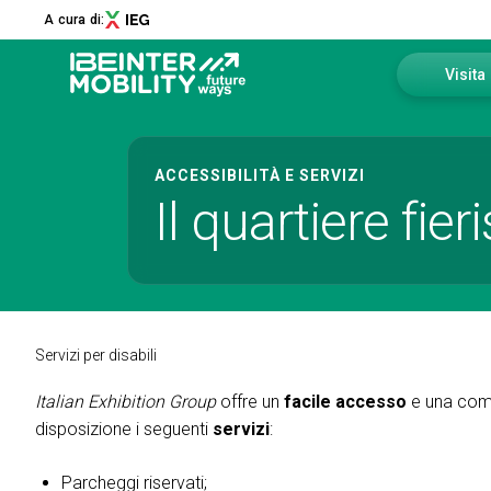
A cura di:
Visita
Perché vi
Menù
ACCESSIBILITÀ E SERVIZI
Come arr
Il quartiere fier
ABOUT
Richiedi 
Chi siamo
Edizione 2026
Area Rise
Innovation District
Sostenibilità
Servizi per disabili
Newsletter
Italian Exhibition Group
offre un
facile accesso
e una comod
Collaborazioni
disposizione i seguenti
servizi
:
Media Partner
Contatti
Parcheggi riservati;