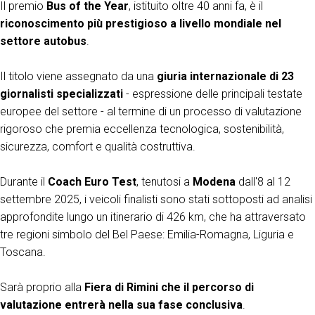
Il premio
Bus of the Year
, istituito oltre 40 anni fa, è il
riconoscimento più prestigioso a livello mondiale nel
settore autobus
.
ESPONI A IBE
V
Richiedi un preventivo
S
Il titolo viene assegnato da una
giuria internazionale di 23
giornalisti specializzati
-
espressione delle principali testate
europee del settore - al termine di un processo di valutazione
rigoroso che premia eccellenza tecnologica, sostenibilità,
sicurezza, comfort e qualità costruttiva.
Durante il
Coach Euro Test
, tenutosi a
Modena
dall'8 al 12
settembre 2025, i veicoli finalisti sono stati sottoposti ad analisi
approfondite lungo un itinerario di 426 km, che ha attraversato
tre regioni simbolo del Bel Paese: Emilia-Romagna, Liguria e
Toscana.
Sarà proprio alla
Fiera di
Rimini che il percorso di
valutazione entrerà nella sua fase conclusiva
.