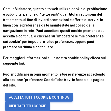
Gentile Visitatore, questo sito web utilizza cookie di profilazione
e pubblicitari, anche di “terze parti” quali titolari autonomi del
trattamento, al fine di inviarti promozioni e offerte di servizi in
linea con le preferenze da te manifestate nel corso della
navigazione in rete. Puoi accettare questi cookie premendo su
accetta e continua, o cliccare su “impostare le mie preferenze
ABOUT
VISITARE
IBE Intermobility Future Ways
Perché visitare
sui cookie” per impostare le tue preferenze, oppure puoi
Newsletter
Biglietti & Info
premere su rifiuta e continuare.
Contatti
Richiedi informazioni
ESPORRE
INFO UTILI
Per maggiori informazioni sulla nostra cookie policy clicca sul
Perché esporre
Come arrivare
seguente
link
.
Info utili
Scopri Rimini
Richiedi preventivo
FAQ
Puoi modificare in ogni momento le tue preferenze accedendo
alla sezione “preferenze Cookie” che trovi in fondo alla pagina
del sito.
© 2026
ITALIAN EXHIBITION GROUP SpA - Via Emilia 155, 47921 Rimini
ACCETTA TUTTI I COOKIE E CONTINUA
(Italy) - Registro Imprese Rimini e C.F./P.I. 00139440408 - Cap. Soc.
52.214.897 i.v. -
Copyright & disclaimer
-
Privacy Policy
-
Cookie
RIFIUTA TUTTI I COOKIE
Policy
-
Preferenze Cookie