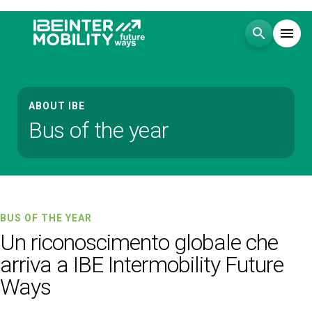
search
menu
Menù
arrow_right
ABOUT IBE
Bus of the year
Visita
arrow_right
Esponi
arrow_right
Blog
BUS OF THE YEAR
Un riconoscimento globale che
arriva a IBE Intermobility Future
Eventi
arrow_right
Ways
Media
arrow_right