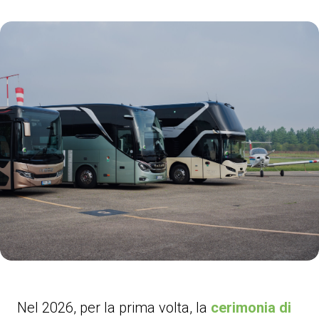
arrow_circle_right
COMPILA IL FORM
P
person
AREA RISERVATA VISITATORI
IT
EN
A cura di:
Nel 2026, per la prima volta, la
cerimonia di