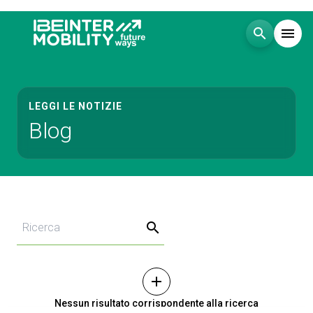
search
menu
Menù
arrow_right
LEGGI LE NOTIZIE
Blog
Visita
arrow_right
Esponi
arrow_right
Blog
search
Eventi
arrow_right
add
Media
Nessun risultato corrispondente alla ricerca
arrow_right