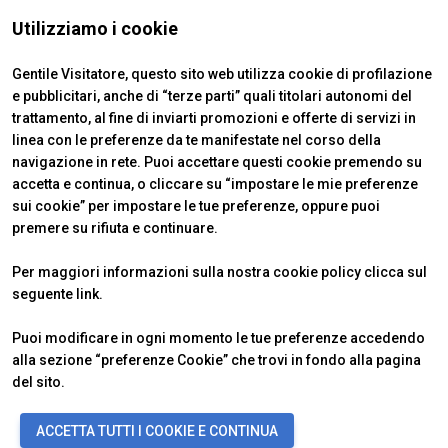
Utilizziamo i cookie
ESPONI A IBE
V
Gentile Visitatore, questo sito web utilizza cookie di profilazione
Richiedi un preventivo
S
e pubblicitari, anche di “terze parti” quali titolari autonomi del
trattamento, al fine di inviarti promozioni e offerte di servizi in
linea con le preferenze da te manifestate nel corso della
navigazione in rete. Puoi accettare questi cookie premendo su
accetta e continua, o cliccare su “impostare le mie preferenze
ABOUT
VISITARE
IBE Intermobility Future Ways
Perché visitare
sui cookie” per impostare le tue preferenze, oppure puoi
Newsletter
Biglietti & Info
premere su rifiuta e continuare.
Contatti
Richiedi informazioni
ESPORRE
INFO UTILI
Per maggiori informazioni sulla nostra cookie policy clicca sul
Perché esporre
Come arrivare
seguente
link
.
Info utili
Scopri Rimini
Richiedi preventivo
FAQ
Puoi modificare in ogni momento le tue preferenze accedendo
alla sezione “preferenze Cookie” che trovi in fondo alla pagina
del sito.
© 2026
ITALIAN EXHIBITION GROUP SpA - Via Emilia 155, 47921 Rimini
ACCETTA TUTTI I COOKIE E CONTINUA
(Italy) - Registro Imprese Rimini e C.F./P.I. 00139440408 - Cap. Soc.