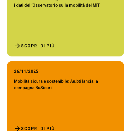
i dati dell’Osservatorio sulla mobilità del MIT
ESPONI A IBE
V
Richiedi un preventivo
S
arrow_forward
SCOPRI DI PIÙ
26/11/2025
Mobilità sicura e sostenibile: An.bti lancia la
campagna BuSicuri
arrow_forward
SCOPRI DI PIÙ