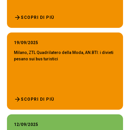
arrow_forward
SCOPRI DI PIÙ
19/09/2025
Milano, ZTL Quadrilatero della Moda, AN.BTI: i divieti
pesano sui bus turistici
arrow_forward
SCOPRI DI PIÙ
12/09/2025