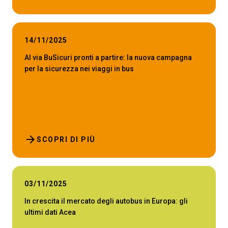
arrow_circle_right
COMPILA IL FORM
P
14/11/2025
person
AREA RISERVATA VISITATORI
Al via BuSicuri pronti a partire: la nuova campagna
per la sicurezza nei viaggi in bus
IT
EN
A cura di:
arrow_forward
SCOPRI DI PIÙ
03/11/2025
In crescita il mercato degli autobus in Europa: gli
ultimi dati Acea