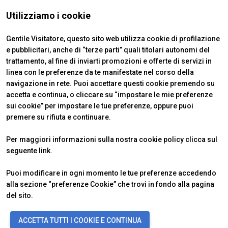
Utilizziamo i cookie
Gentile Visitatore, questo sito web utilizza cookie di profilazione
e pubblicitari, anche di “terze parti” quali titolari autonomi del
trattamento, al fine di inviarti promozioni e offerte di servizi in
linea con le preferenze da te manifestate nel corso della
navigazione in rete. Puoi accettare questi cookie premendo su
accetta e continua, o cliccare su “impostare le mie preferenze
ABOUT
VISITARE
IBE Intermobility Future Ways
Perché visitare
sui cookie” per impostare le tue preferenze, oppure puoi
Newsletter
Biglietti & Info
premere su rifiuta e continuare.
Contatti
Richiedi informazioni
ESPORRE
INFO UTILI
Per maggiori informazioni sulla nostra cookie policy clicca sul
Perché esporre
Come arrivare
seguente
link
.
Info utili
Scopri Rimini
Richiedi preventivo
FAQ
Puoi modificare in ogni momento le tue preferenze accedendo
alla sezione “preferenze Cookie” che trovi in fondo alla pagina
del sito.
© 2026
ITALIAN EXHIBITION GROUP SpA - Via Emilia 155, 47921 Rimini
ACCETTA TUTTI I COOKIE E CONTINUA
(Italy) - Registro Imprese Rimini e C.F./P.I. 00139440408 - Cap. Soc.