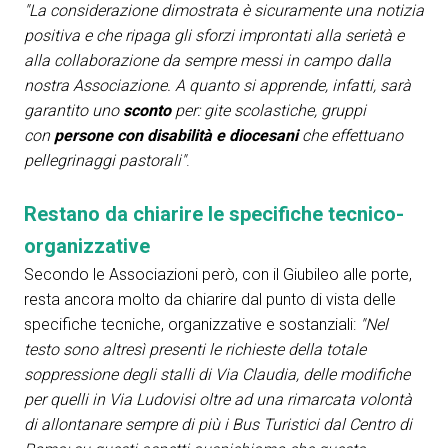
"La considerazione dimostrata è sicuramente una notizia
arrow_circle_right
COMPILA IL FORM
P
positiva e che ripaga gli sforzi improntati alla serietà e
alla collaborazione da sempre messi in campo dalla
nostra Associazione. A quanto si apprende, infatti, sarà
person
AREA RISERVATA VISITATORI
garantito uno
sconto
per: gite scolastiche, gruppi
con
persone con disabilità e diocesani
che effettuano
IT
EN
A cura di:
pellegrinaggi pastorali"
.
Restano da chiarire le specifiche tecnico-
organizzative
Secondo le Associazioni però, con il Giubileo alle porte,
resta ancora molto da chiarire dal punto di vista delle
specifiche tecniche, organizzative e sostanziali:
"Nel
testo sono altresì presenti le richieste della totale
soppressione degli stalli di Via Claudia, delle modifiche
per quelli in Via Ludovisi oltre ad una rimarcata volontà
di allontanare sempre di più i Bus Turistici dal Centro di