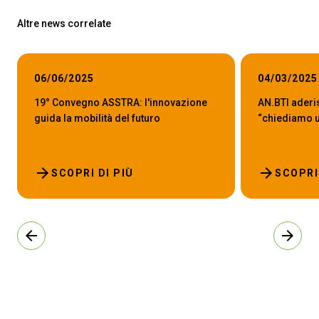
Altre news correlate
06/06/2025
04/03/2025
19° Convegno ASSTRA: l'innovazione
AN.BTI aderi
guida la mobilità del futuro
“chiediamo un
arrow_forward
arrow_forward
SCOPRI DI PIÙ
SCOPRI
arrow_back
arrow_forward