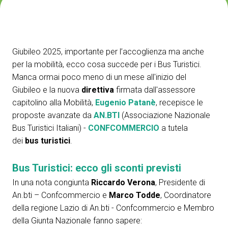
ESPONI A IBE
V
Richiedi un preventivo
S
Giubileo 2025, importante per l’accoglienza ma anche
per la mobilità, ecco cosa succede per i Bus Turistici.
Manca ormai poco meno di un mese all'inizio del
Giubileo e la nuova
direttiva
firmata dall'assessore
capitolino alla Mobilità,
Eugenio Patanè
, recepisce le
proposte avanzate da
AN.BTI
(Associazione Nazionale
Bus Turistici Italiani) -
CONFCOMMERCIO
a tutela
dei
bus turistici
.
Bus Turistici: ecco gli sconti previsti
In una nota congiunta
Riccardo Verona
, Presidente di
An.bti – Confcommercio e
Marco Todde
, Coordinatore
della regione Lazio di An.bti - Confcommercio e Membro
della Giunta Nazionale fanno sapere: