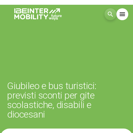
search
menu
Menù
arrow_right
Visita
arrow_right
Esponi
arrow_right
Giubileo e bus turistici:
Blog
previsti sconti per gite
scolastiche, disabili e
Eventi
arrow_right
diocesani
Media
arrow_right