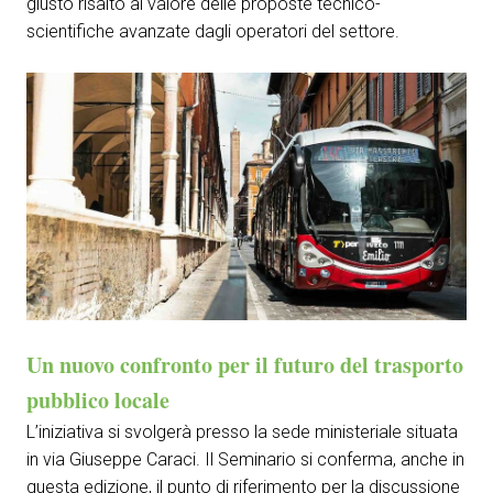
giusto risalto al valore delle proposte tecnico-
arrow_circle_right
COMPILA IL FORM
P
scientifiche avanzate dagli operatori del settore.
person
AREA RISERVATA VISITATORI
IT
EN
A cura di:
Un nuovo confronto per il futuro del trasporto
pubblico locale
L’iniziativa si svolgerà presso la sede ministeriale situata
in via Giuseppe Caraci. Il Seminario si conferma, anche in
questa edizione, il punto di riferimento per la discussione