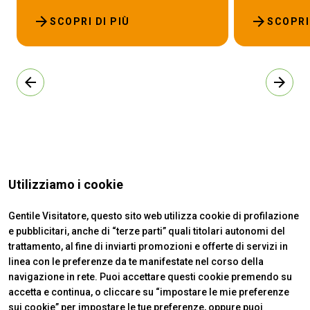
arrow_forward
arrow_forward
SCOPRI DI PIÙ
SCOPRI
arrow_back
arrow_forward
Utilizziamo i cookie
Gentile Visitatore, questo sito web utilizza cookie di profilazione
e pubblicitari, anche di “terze parti” quali titolari autonomi del
trattamento, al fine di inviarti promozioni e offerte di servizi in
linea con le preferenze da te manifestate nel corso della
navigazione in rete. Puoi accettare questi cookie premendo su
accetta e continua, o cliccare su “impostare le mie preferenze
ABOUT
VISITARE
IBE Intermobility Future Ways
Perché visitare
sui cookie” per impostare le tue preferenze, oppure puoi