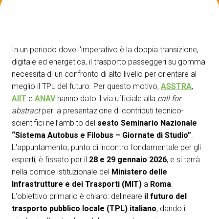
ESPONI A IBE
V
Richiedi un preventivo
S
In un periodo dove l'imperativo è la doppia transizione,
digitale ed energetica, il trasporto passeggeri su gomma
necessita di un confronto di alto livello per orientare al
meglio il TPL del futuro. Per questo motivo,
ASSTRA
,
AIIT
e
ANAV
hanno dato il via ufficiale alla
call for
abstract
per la presentazione di contributi tecnico-
scientifici nell’ambito del
sesto Seminario Nazionale
“Sistema Autobus e Filobus – Giornate di Studio”
.
L'appuntamento, punto di incontro fondamentale per gli
esperti, è fissato per il
28 e 29 gennaio 2026
, e si terrà
nella cornice istituzionale del
Ministero delle
Infrastrutture e dei Trasporti (MIT)
a
Roma
.
L'obiettivo primario è chiaro: delineare
il futuro del
trasporto pubblico locale (TPL) italiano
, dando il