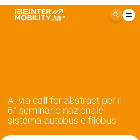
search
menu
Menù
arrow_right
Visita
arrow_right
Esponi
arrow_right
Blog
Al via call for abstract per il
6° seminario nazionale
Eventi
arrow_right
sistema autobus e filobus
Media
arrow_right