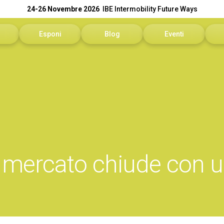
24-26 Novembre 2026
IBE Intermobility Future Ways
Esponi
Blog
Eventi
sitare
Perché esporre
Programma eventi
N
ivare
Richiedi un preventivo
In
informazioni
Info utili
Se
rvata Visitatori
Contattaci
Sc
 mercato chiude con u
Area Riservata Espositori