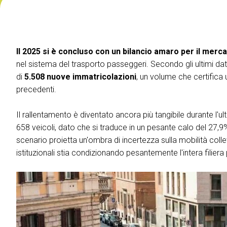
VISITARE
Perché visitare
Biglietti
Richiedi Info
Il 2025 si è concluso con un bilancio amaro per il merc
nel sistema del trasporto passeggeri. Secondo gli ultimi dati
Area Riservata Visitatori
di
5.508 nuove immatricolazioni
, un volume che certifica
ESPORRE
precedenti.
Perché esporre
Informazioni pratiche
Il rallentamento è diventato ancora più tangibile durante l'
Richiedi un preventivo
658 veicoli, dato che si traduce in un pesante calo del 27,9
Le parole della Mobilità
scenario proietta un'ombra di incertezza sulla mobilità coll
istituzionali stia condizionando pesantemente l'intera filiera
Area Riservata Espositori
CATALOGO
Catalogo Espositori
EVENTI
Palinsesto Convegnistico