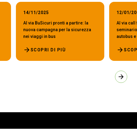
14/11/2025
12/01/2
Al via BuSicuri pronti a partire: la
Al via call
nuova campagna per la sicurezza
seminario
nei viaggi in bus
autobus e 
arrow_forward
arrow_forward
SCOPRI DI PIÙ
SCOP
arrow_forward