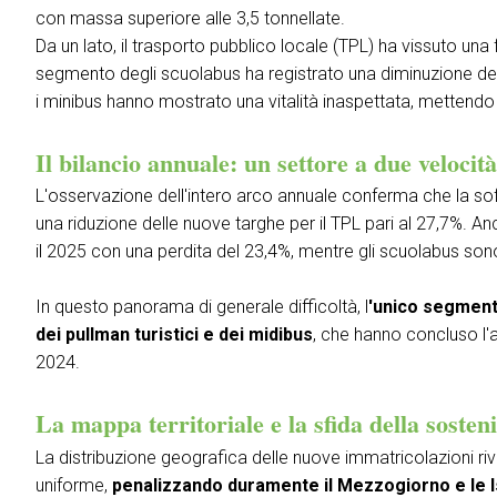
con massa superiore alle 3,5 tonnellate.
OLTRE IBE
Da un lato, il trasporto pubblico locale (TPL) ha vissuto una 
IBE Driving Experience
segmento degli scuolabus ha registrato una diminuzione del
i minibus hanno mostrato una vitalità inaspettata, mettend
ESPONI A IBE
Richiedi un preventivo
Il bilancio annuale: un settore a due velocit
L'osservazione dell'intero arco annuale conferma che la soffe
una riduzione delle nuove targhe per il TPL pari al 27,7%. A
il 2025 con una perdita del 23,4%, mentre gli scuolabus sono 
In questo panorama di generale difficoltà, l
'unico segmento
dei pullman turistici e dei midibus
, che hanno concluso l'an
2024.
La mappa territoriale e la sfida della sosten
La distribuzione geografica delle nuove immatricolazioni riv
arrow_circle_rig
COMPILA IL FORM
uniforme,
penalizzando duramente il Mezzogiorno e le I