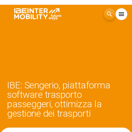
search
menu
Menù
arrow_right
Visita
arrow_right
Esponi
arrow_right
IBE: Sengerio, piattaforma
Blog
software trasporto
passeggeri, ottimizza la
Eventi
arrow_right
gestione dei trasporti
Media
arrow_right