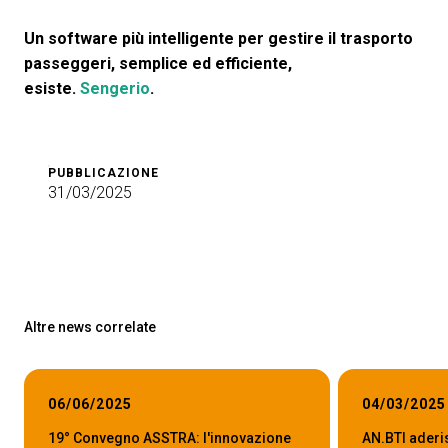
Un software più intelligente per gestire il trasporto
passeggeri, semplice ed efficiente,
esiste.
Sengerio
.
PUBBLICAZIONE
31/03/2025
Altre news correlate
06/06/2025
04/03/2025
19° Convegno ASSTRA: l'innovazione
AN.BTI aderi