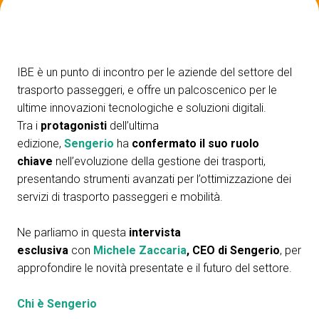
ESPONI A IBE
V
Richiedi un preventivo
S
IBE è un punto di incontro per le aziende del settore del
trasporto passeggeri, e offre un palcoscenico per le
ultime innovazioni tecnologiche e soluzioni digitali.
Tra i
protagonisti
dell’ultima
edizione,
Sengerio
ha
confermato il suo ruolo
chiave
nell’evoluzione della gestione dei trasporti,
presentando strumenti avanzati per l’ottimizzazione dei
servizi di trasporto passeggeri e mobilità.
Ne parliamo in questa
intervista
esclusiva
con
Michele Zaccaria
, CEO di Sengerio
, per
approfondire le novità presentate e il futuro del settore.
Chi è Sengerio