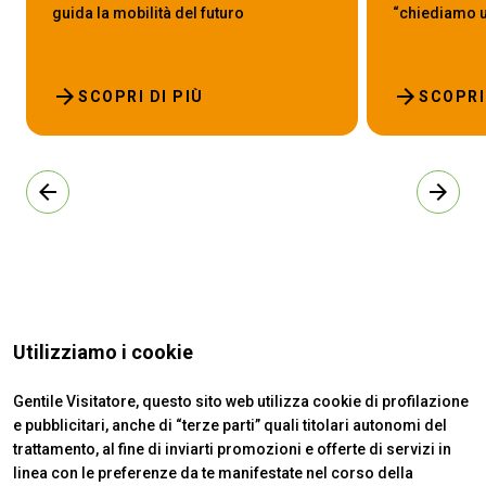
guida la mobilità del futuro
“chiediamo un
arrow_forward
arrow_forward
SCOPRI DI PIÙ
SCOPRI
arrow_back
arrow_forward
Utilizziamo i cookie
Gentile Visitatore, questo sito web utilizza cookie di profilazione
e pubblicitari, anche di “terze parti” quali titolari autonomi del
trattamento, al fine di inviarti promozioni e offerte di servizi in
linea con le preferenze da te manifestate nel corso della