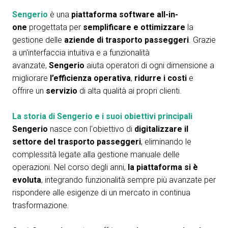
arrow_circle_right
COMPILA IL FORM
P
Sengerio
è una
piattaforma software all-in-
one
progettata per
semplificare e ottimizzare
la
gestione delle
aziende di trasporto passeggeri
. Grazie
person
AREA RISERVATA VISITATORI
a un'interfaccia intuitiva e a funzionalità
avanzate,
Sengerio
aiuta operatori di ogni dimensione a
migliorare
l’efficienza operativa
,
ridurre i costi
e
IT
EN
A cura di:
offrire un
servizio
di alta qualità ai propri clienti.
La storia di Sengerio e i suoi obiettivi principali
Sengerio
nasce con l'obiettivo di
digitalizzare il
settore del trasporto passeggeri
, eliminando le
complessità legate alla gestione manuale delle
operazioni. Nel corso degli anni,
la piattaforma si è
evoluta
, integrando funzionalità sempre più avanzate per
rispondere alle esigenze di un mercato in continua
trasformazione.