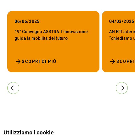
06/06/2025
04/03/2025
19° Convegno ASSTRA: l'innovazione
AN.BTI aderi
guida la mobilità del futuro
“chiediamo un
arrow_forward
arrow_forward
SCOPRI DI PIÙ
SCOPRI
arrow_back
arrow_forward
Utilizziamo i cookie