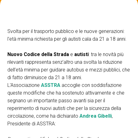
ESPONI A IBE
V
Richiedi un preventivo
S
Svolta per il trasporto pubblico e le nuove generazioni:
l'età minima richiesta per gli autisti cala da 21 a 18 anni.
Nuovo Codice della Strada
e
autisti
: tra le novità più
rilevanti rappresenta senz'altro una svolta la riduzione
dell’età minima per guidare autobus e mezzi pubblici, che
di fatto diminuisce da 21 a 18 anni.
L'Associazione
ASSTRA
accoglie con soddisfazione
queste modifiche che ha sostenuto attivamente e che
segnano un importante passo avanti sia per il
reperimento di nuovi autisti che per la sicurezza della
circolazione, come ha dichiarato
Andrea Gibelli
,
Presidente di ASSTRA: