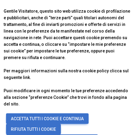
Gentile Visitatore, questo sito web utilizza cookie di profilazione
e pubblicitari, anche di “terze parti” quali titolari autonomi del
trattamento, al fine di inviarti promozioni e offerte di servizi in
linea con le preferenze da te manifestate nel corso della
navigazione in rete. Puoi accettare questi cookie premendo su
accetta e continua, o cliccare su “impostare le mie preferenze
ABOUT
VISITARE
IBE Intermobility Future Ways
Perché visitare
sui cookie” per impostare le tue preferenze, oppure puoi
Newsletter
Biglietti & Info
premere su rifiuta e continuare.
Contatti
Richiedi informazioni
ESPORRE
INFO UTILI
Per maggiori informazioni sulla nostra cookie policy clicca sul
Perché esporre
Come arrivare
seguente
link
.
Info utili
Scopri Rimini
Richiedi preventivo
FAQ
Puoi modificare in ogni momento le tue preferenze accedendo
alla sezione “preferenze Cookie” che trovi in fondo alla pagina
del sito.
© 2026
ITALIAN EXHIBITION GROUP SpA - Via Emilia 155, 47921 Rimini
ACCETTA TUTTI I COOKIE E CONTINUA
(Italy) - Registro Imprese Rimini e C.F./P.I. 00139440408 - Cap. Soc.
52.214.897 i.v. -
Copyright & disclaimer
-
Privacy Policy
-
Cookie
RIFIUTA TUTTI I COOKIE
Policy
-
Preferenze Cookie