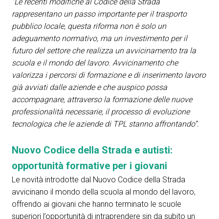
“Le recenti modifiche al Codice della Strada
arrow_circle_right
COMPILA IL FORM
P
rappresentano un passo importante per il trasporto
pubblico locale, questa riforma non è solo un
adeguamento normativo, ma un investimento per il
person
AREA RISERVATA VISITATORI
futuro del settore che realizza un avvicinamento tra la
scuola e il mondo del lavoro. Avvicinamento che
valorizza i percorsi di formazione e di inserimento lavoro
IT
EN
A cura di:
già avviati dalle aziende e che auspico possa
accompagnare, attraverso la formazione delle nuove
professionalità necessarie, il processo di evoluzione
tecnologica che le aziende di TPL stanno affrontando”.
Nuovo Codice della Strada e autisti:
opportunità formative per i giovani
Le novità introdotte dal Nuovo Codice della Strada
avvicinano il mondo della scuola al mondo del lavoro,
offrendo ai giovani che hanno terminato le scuole
superiori l’opportunità di intraprendere sin da subito un