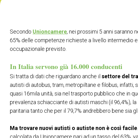
VISITARE
Perché visitare
Biglietti
Richiedi Info
Secondo
Unioncamere
, nei prossimi 5 anni saranno 
Area Riservata Visitatori
65% delle competenze richieste a livello intermedio e i
occupazionale previsto.
ESPORRE
Perché esporre
In Italia servono già 16.000 conducenti
Informazioni pratiche
Si tratta di dati che riguardano anche il
settore del tr
Richiedi un preventivo
autisti di autobus, tram, metropiltane e filobus, infatt
Le parole della Mobilità
quasi 16mila unità, sia nel trasporto pubblico che in q
Area Riservata Espositori
prevalenza schiacciante di autisti maschi (il 96,4%), l
CATALOGO
paritaria tanto che per il 79,7% andrebbero bene sia gl
Catalogo Espositori
EVENTI
Ma trovare nuovi autisti o autiste non è così facile
Palinsesto Convegnistico
calcolata da Unioncamere pari ad un tasso del 63%, vale