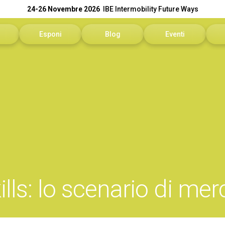
24-26 Novembre 2026
IBE Intermobility Future Ways
Esponi
Blog
Eventi
sitare
Perché esporre
Programma eventi
N
ivare
Richiedi un preventivo
In
informazioni
Info utili
Se
rvata Visitatori
Contattaci
Sc
Area Riservata Espositori
lls: lo scenario di mer