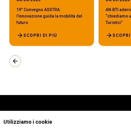
19° Convegno ASSTRA:
AN.BTI aderi
l'innovazione guida la mobilità del
“chiediamo u
futuro
Turistici”
arrow_forward
arrow_forward
SCOPRI DI PIÙ
SCOPRI 
arrow_back
Utilizziamo i cookie