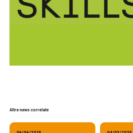
Altre news correlate
06/06/2025
04/03/2025