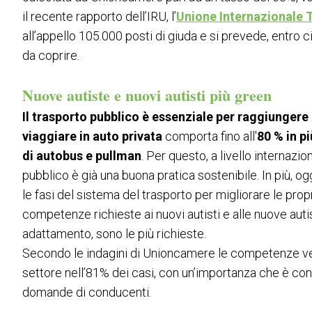
Intermobility Community
il recente rapporto dell’IRU, l’
Unione Internazionale T
Programma eventi
all’appello 105.000 posti di giuda e si prevede, entro 
da coprire.
INFO UTILI
Come arrivare
Nuove autiste e nuovi autisti più green
Scopri Rimini
Accessibilità di quartiere
Il trasporto pubblico è essenziale per raggiungere g
FAQ
viaggiare in auto privata
comporta fino all'
80 % in p
di autobus e pullman
. Per questo, a livello internazi
TREND & RICERCHE
pubblico è già una buona pratica sostenibile. In più, og
Blog
le fasi del sistema del trasporto per migliorare le pro
Ricerche di settore
competenze richieste ai nuovi autisti e alle nuove autist
MEDIA ROOM
adattamento, sono le più richieste.
News e comunicati
Secondo le indagini di Unioncamere le competenze ve
Info e contatti
settore nell’81% dei casi, con un’importanza che è consi
Servizi per i media
domande di conducenti.
Scarica il Media Kit