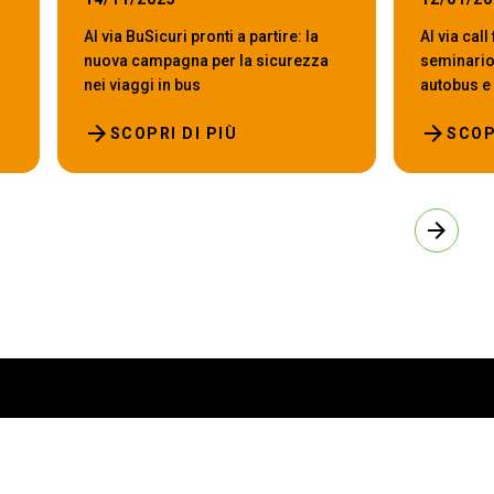
Al via BuSicuri pronti a partire: la
Al via call
nuova campagna per la sicurezza
seminario
nei viaggi in bus
autobus e 
arrow_forward
arrow_forward
SCOPRI DI PIÙ
SCOP
arrow_forward
E
INFO UTILI
sporre
Come arrivare