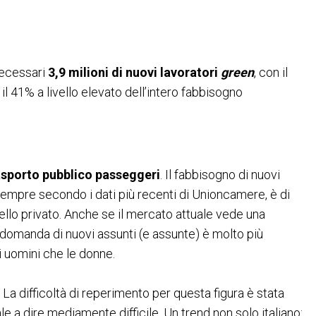
necessari
3,9 milioni di nuovi lavoratori
green
, con il
l 41% a livello elevato dell’intero fabbisogno
asporto pubblico passeggeri
. Il fabbisogno di nuovi
i, sempre secondo i dati più recenti di Unioncamere, è di
uello privato. Anche se il mercato attuale vede una
a domanda di nuovi assunti (e assunte) è molto più
i uomini che le donne.
. La difficoltà di reperimento per questa figura è stata
 a dire mediamente difficile. Un trend non solo italiano: