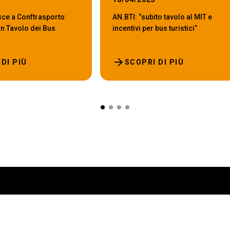
sce a Conftrasporto:
AN.BTI: “subito tavolo al MIT e
n Tavolo dei Bus
incentivi per bus turistici”
arrow_forward
DI PIÙ
SCOPRI DI PIÙ
ABOUT
VISITARE
ESPORR
IBE Intermobility Future
Perché visitare
Perché e