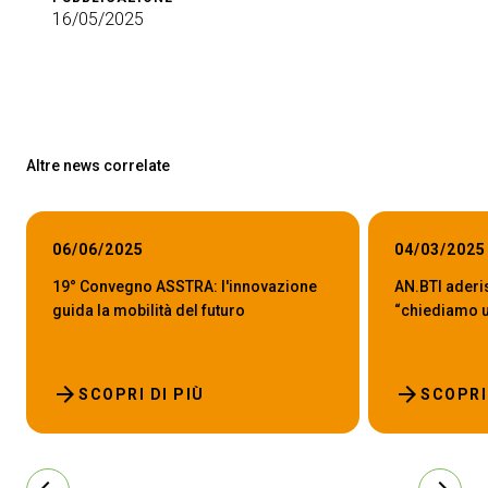
16/05/2025
Altre news correlate
06/06/2025
04/03/2025
19° Convegno ASSTRA: l'innovazione
AN.BTI aderi
guida la mobilità del futuro
“chiediamo un
arrow_forward
arrow_forward
SCOPRI DI PIÙ
SCOPRI