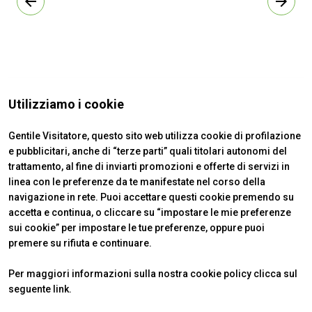
arrow_back
arrow_forward
Utilizziamo i cookie
Gentile Visitatore, questo sito web utilizza cookie di profilazione
e pubblicitari, anche di “terze parti” quali titolari autonomi del
trattamento, al fine di inviarti promozioni e offerte di servizi in
linea con le preferenze da te manifestate nel corso della
navigazione in rete. Puoi accettare questi cookie premendo su
accetta e continua, o cliccare su “impostare le mie preferenze
ABOUT
VISITARE
IBE Intermobility Future Ways
Perché visitare
sui cookie” per impostare le tue preferenze, oppure puoi
Newsletter
Biglietti & Info
premere su rifiuta e continuare.
Contatti
Richiedi informazioni
ESPORRE
INFO UTILI
Per maggiori informazioni sulla nostra cookie policy clicca sul
Perché esporre
Come arrivare
seguente
link
.
Info utili
Scopri Rimini
Richiedi preventivo
FAQ