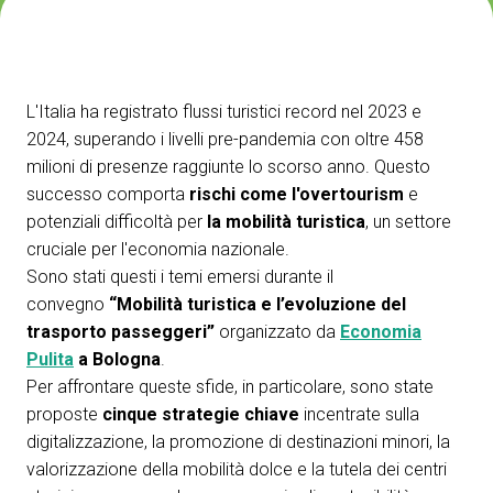
ESPONI A IBE
V
Richiedi un preventivo
S
L'Italia ha registrato flussi turistici record nel 2023 e
2024, superando i livelli pre-pandemia con oltre 458
milioni di presenze raggiunte lo scorso anno. Questo
successo comporta
rischi come
l'overtourism
e
potenziali difficoltà per
la
mobilità turistica
, un settore
cruciale per l'economia nazionale.
Sono stati questi i temi emersi durante il
convegno
“Mobilità turistica e l’evoluzione del
trasporto passeggeri”
organizzato da
Economia
Pulita
a Bologna
.
Per affrontare queste sfide, in particolare, sono state
proposte
cinque strategie chiave
incentrate sulla
digitalizzazione, la promozione di destinazioni minori, la
valorizzazione della mobilità dolce e la tutela dei centri