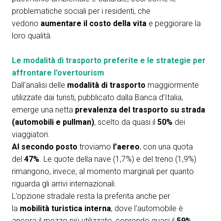
problematiche sociali per i residenti, che
vedono
aumentare il costo della vita
e peggiorare la
loro qualità.
Le modalità di trasporto preferite e le strategie per
affrontare l’overtourism
Dall'analisi delle
modalità di trasporto
maggiormente
utilizzate dai turisti, pubblicato dalla Banca d’Italia,
emerge una netta
prevalenza del trasporto su strada
(automobili e pullman)
, scelto da quasi il
50%
dei
viaggiatori.
Al secondo posto
troviamo
l’aereo
, con una quota
del
47%
. Le quote della nave (1,7%) e del treno (1,9%)
rimangono, invece, al momento marginali per quanto
riguarda gli arrivi internazionali.
L’opzione stradale resta la preferita anche per
la
mobilità turistica interna
, dove l'automobile è
ancora il mezzo più utilizzato, coprendo quasi il
59%