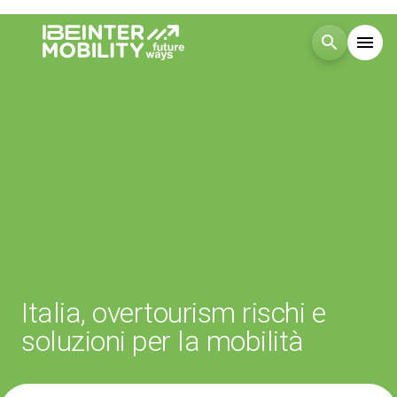
search
menu
Menù
arrow_right
Visita
arrow_right
Esponi
arrow_right
Blog
Italia, overtourism rischi e
Eventi
arrow_right
soluzioni per la mobilità
Media
arrow_right