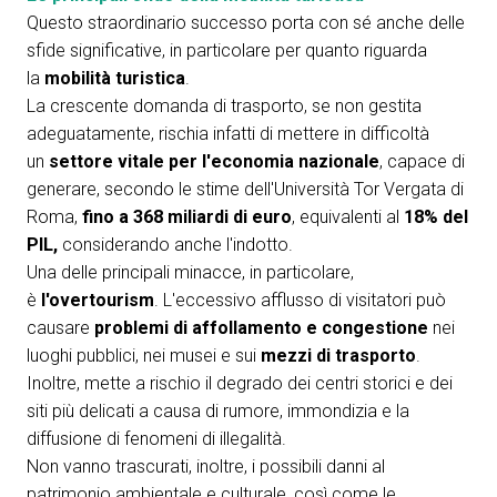
Questo straordinario successo porta con sé anche delle
sfide significative, in particolare per quanto riguarda
la
mobilità turistica
.
La crescente domanda di trasporto, se non gestita
adeguatamente, rischia infatti di mettere in difficoltà
un
settore vitale per l'economia nazionale
, capace di
generare, secondo le stime dell'Università Tor Vergata di
Roma,
fino a 368 miliardi di euro
, equivalenti al
18% del
PIL,
considerando anche l'indotto.
Una delle principali minacce, in particolare,
è
l'overtourism
. L'eccessivo afflusso di visitatori può
causare
problemi di affollamento e congestione
nei
luoghi pubblici, nei musei e sui
mezzi di trasporto
.
Inoltre, mette a rischio il degrado dei centri storici e dei
siti più delicati a causa di rumore, immondizia e la
diffusione di fenomeni di illegalità.
Non vanno trascurati, inoltre, i possibili danni al
patrimonio ambientale e culturale, così come le