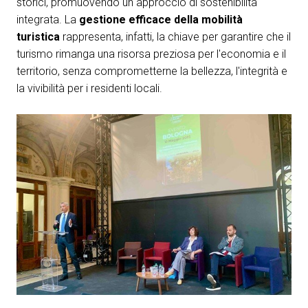
storici, promuovendo un approccio di sostenibilità
arrow_circle_right
COMPILA IL FORM
P
integrata. La
gestione efficace della mobilità
turistica
rappresenta, infatti, la chiave per garantire che il
turismo rimanga una risorsa preziosa per l'economia e il
person
AREA RISERVATA VISITATORI
territorio, senza comprometterne la bellezza, l'integrità e
la vivibilità per i residenti locali.
IT
EN
A cura di: