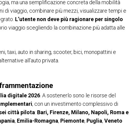
ologia, ma una semplificazione concreta della mobilità
ni di viaggio, combinare più mezzi, visualizzare tempi e
egrato.
L’utente non deve più ragionare per singolo
ht
arrow_circle_right
PARTECIPA
oprio viaggio scegliendo la combinazione più adatta alle
i, taxi, auto in sharing, scooter, bici, monopattini e
lternative all’auto privata.
a frammentazione
alia digitale 2026
. A sostenerlo sono le risorse del
Complementari
, con un investimento complessivo di
sei città pilota
:
Bari, Firenze, Milano, Napoli, Roma e
pania
,
Emilia-Romagna
,
Piemonte
,
Puglia
,
Veneto