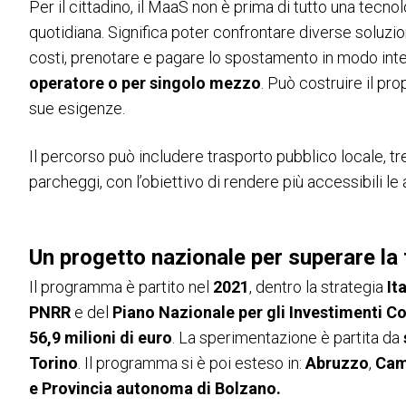
Per il cittadino, il MaaS non è prima di tutto una tecn
quotidiana. Significa poter confrontare diverse soluzio
costi, prenotare e pagare lo spostamento in modo int
arrow_circle_rig
COMPILA IL FORM
operatore o per singolo mezzo
. Può costruire il pr
sue esigenze.
Il percorso può includere trasporto pubblico locale, tren
parcheggi, con l’obiettivo di rendere più accessibili le a
Un progetto nazionale per superare l
Il programma è partito nel
2021
, dentro la strategia
It
PNRR
e del
Piano Nazionale per gli Investimenti 
56,9 milioni di euro
. La sperimentazione è partita da
Torino
. Il programma si è poi esteso in:
Abruzzo
,
Cam
e
Provincia autonoma di Bolzano.