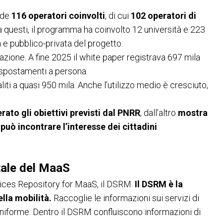
nde
116 operatori coinvolti
, di cui
102 operatori di
a questi, il programma ha coinvolto 12 università e 223
 e pubblico-privata del progetto.
zione. A fine 2025 il white paper registrava 697 mila
4 spostamenti a persona.
iti a quasi 950 mila. Anche l’utilizzo medio è cresciuto,
ato gli obiettivi previsti dal PNRR
, dall’altro
mostra
può incontrare l’interesse dei cittadini
.
itale del MaaS
vices Repository for MaaS, il DSRM.
Il DSRM è la
lla mobilità.
Raccoglie le informazioni sui servizi di
 uniforme. Dentro il DSRM confluiscono informazioni di