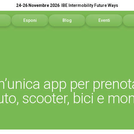
24-26 Novembre 2026
IBE Intermobility Future Ways
Esponi
Blog
Eventi
sitare
Perché esporre
Programma eventi
N
ivare
Richiedi un preventivo
In
informazioni
Info utili
Se
un’unica app per preno
rvata Visitatori
Contattaci
Sc
auto, scooter, bici e mo
Area Riservata Espositori