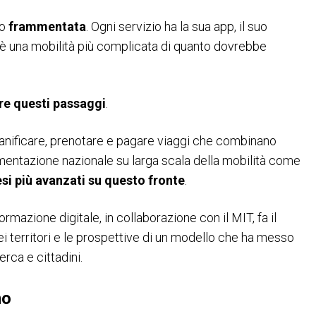
so
frammentata
. Ogni servizio ha la sua app, il suo
to è una mobilità più complicata di quanto dovrebbe
VISITA IBE
Scopri perché partecipare
re questi passaggi
.
ianificare, prenotare e pagare viaggi che combinano
rimentazione nazionale su larga scala della mobilità come
esi più avanzati su questo fronte
.
rmazione digitale, in collaborazione con il MIT, fa il
 dei territori e le prospettive di un modello che ha messo
erca e cittadini.
no