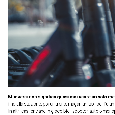
Intermobility Community
Programma eventi
INFO UTILI
Come arrivare
Scopri Rimini
Accessibilità di quartiere
FAQ
TREND & RICERCHE
Blog
Ricerche di settore
MEDIA ROOM
News e comunicati
Info e contatti
Muoversi non significa quasi mai usare un solo m
Servizi per i media
fino alla stazione, poi un treno, magari un taxi per l’ulti
Scarica il Media Kit
In altri casi entrano in gioco bici, scooter, auto o monop