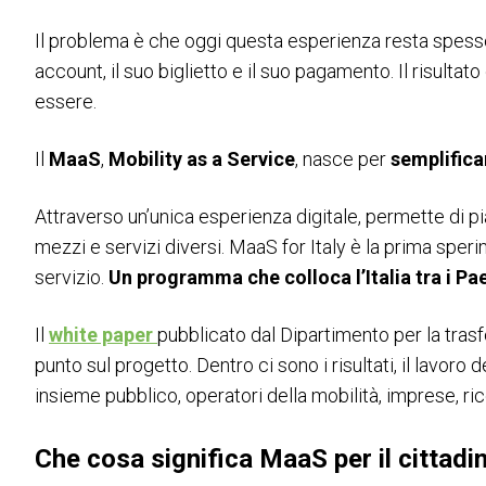
OLTRE IBE
Il problema è che oggi questa esperienza resta spes
IBE Driving Experience
account, il suo biglietto e il suo pagamento. Il risulta
essere.
ESPONI A IBE
Richiedi un preventivo
Il
MaaS
,
Mobility as a Service
, nasce per
semplifica
Attraverso un’unica esperienza digitale, permette di p
mezzi e servizi diversi. MaaS for Italy è la prima spe
servizio.
Un programma che colloca l’Italia tra i Pa
Il
white paper
pubblicato dal Dipartimento per la trasfo
punto sul progetto. Dentro ci sono i risultati, il lavoro
insieme pubblico, operatori della mobilità, imprese, ric
Che cosa significa MaaS per il cittadi