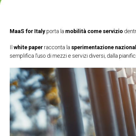
VISITARE
Perché visitare
Biglietti
Richiedi Info
MaaS for Italy
porta la
mobilità come servizio
dentro
Area Riservata Visitatori
Il
white paper
racconta la
sperimentazione naziona
ESPORRE
semplifica l’uso di mezzi e servizi diversi, dalla piani
Perché esporre
Informazioni pratiche
Richiedi un preventivo
Le parole della Mobilità
Area Riservata Espositori
CATALOGO
Catalogo Espositori
EVENTI
Palinsesto Convegnistico