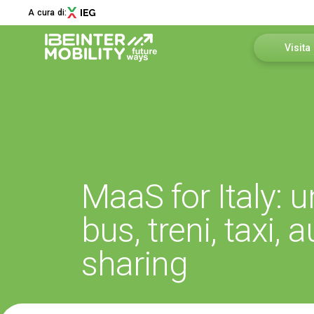
A cura di:
Visita
Perché vi
Menù
Come arr
ABOUT
Richiedi 
Chi siamo
Edizione 2026
MaaS for Italy: 
Area Rise
Innovation District
bus, treni, taxi, 
Sostenibilità
Newsletter
sharing
Collaborazioni
Media Partner
Contatti