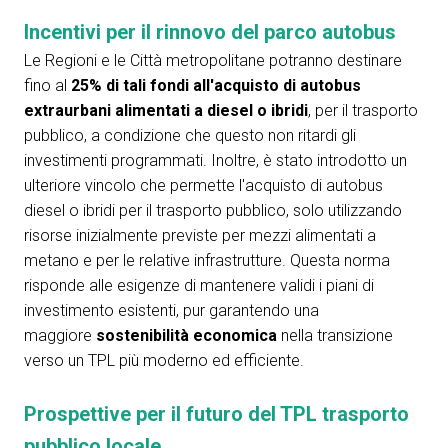
arrow_circle_right
COMPILA IL FORM
P
Incentivi per il rinnovo del parco autobus
Le Regioni e le Città metropolitane potranno destinare
fino al
25% di tali fondi all'acquisto di autobus
person
AREA RISERVATA VISITATORI
extraurbani alimentati a diesel o ibridi
, per il trasporto
pubblico, a condizione che questo non ritardi gli
IT
EN
A cura di:
investimenti programmati. Inoltre, è stato introdotto un
ulteriore vincolo che permette l'acquisto di autobus
diesel o ibridi per il trasporto pubblico, solo utilizzando
risorse inizialmente previste per mezzi alimentati a
metano e per le relative infrastrutture. Questa norma
risponde alle esigenze di mantenere validi i piani di
investimento esistenti, pur garantendo una
maggiore
sostenibilità economica
nella transizione
verso un TPL più moderno ed efficiente.
Prospettive per il futuro del TPL trasporto
pubblico locale