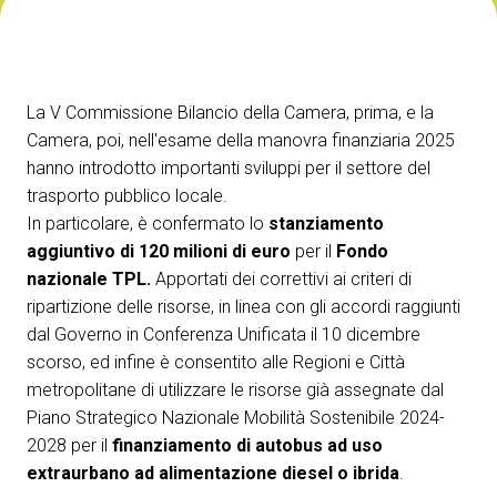
ESPONI A IBE
V
Richiedi un preventivo
S
La V Commissione Bilancio della Camera, prima, e la
Camera, poi, nell'esame della manovra finanziaria 2025
hanno introdotto importanti sviluppi per il settore del
trasporto pubblico locale.
In particolare, è confermato lo
stanziamento
aggiuntivo di 120 milioni di euro
per il
Fondo
nazionale TPL.
Apportati dei correttivi ai criteri di
ripartizione delle risorse, in linea con gli accordi raggiunti
dal Governo in Conferenza
Unificata il
10 dicembre
scorso, ed infine è consentito alle Regioni e Città
metropolitane di utilizzare le risorse già assegnate dal
Piano Strategico Nazionale Mobilità Sostenibile 2024-
2028 per il
finanziamento di autobus ad uso
extraurbano ad alimentazione diesel o ibrida
.