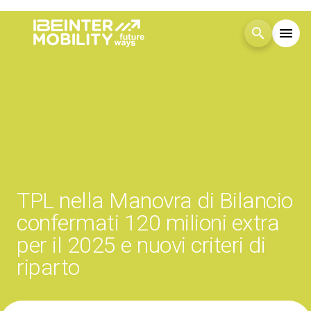
search
menu
Menù
arrow_right
Visita
arrow_right
Esponi
arrow_right
TPL nella Manovra di Bilancio
Blog
confermati 120 milioni extra
per il 2025 e nuovi criteri di
Eventi
arrow_right
riparto
Media
arrow_right