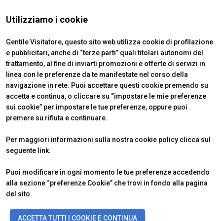
Utilizziamo i cookie
Gentile Visitatore, questo sito web utilizza cookie di profilazione
e pubblicitari, anche di “terze parti” quali titolari autonomi del
trattamento, al fine di inviarti promozioni e offerte di servizi in
linea con le preferenze da te manifestate nel corso della
navigazione in rete. Puoi accettare questi cookie premendo su
accetta e continua, o cliccare su “impostare le mie preferenze
ABOUT
VISITARE
IBE Intermobility Future Ways
Perché visitare
sui cookie” per impostare le tue preferenze, oppure puoi
Newsletter
Biglietti & Info
premere su rifiuta e continuare.
Contatti
Richiedi informazioni
ESPORRE
INFO UTILI
Per maggiori informazioni sulla nostra cookie policy clicca sul
Perché esporre
Come arrivare
seguente
link
.
Info utili
Scopri Rimini
Richiedi preventivo
FAQ
Puoi modificare in ogni momento le tue preferenze accedendo
alla sezione “preferenze Cookie” che trovi in fondo alla pagina
del sito.
© 2026
ITALIAN EXHIBITION GROUP SpA - Via Emilia 155, 47921 Rimini
ACCETTA TUTTI I COOKIE E CONTINUA