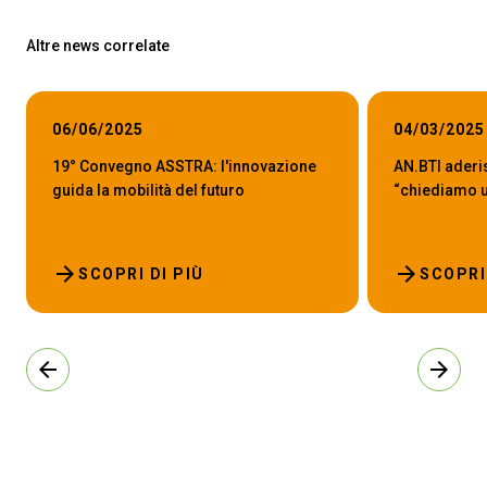
Altre news correlate
06/06/2025
04/03/2025
19° Convegno ASSTRA: l'innovazione
AN.BTI aderi
guida la mobilità del futuro
“chiediamo un
arrow_forward
arrow_forward
SCOPRI DI PIÙ
SCOPRI
arrow_back
arrow_forward