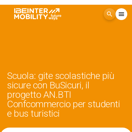
search
menu
Menù
arrow_right
Visita
arrow_right
Esponi
arrow_right
Scuola: gite scolastiche più
sicure con BuSicuri, il
Blog
progetto AN.BTI
Confcommercio per studenti
Eventi
arrow_right
e bus turistici
Media
arrow_right