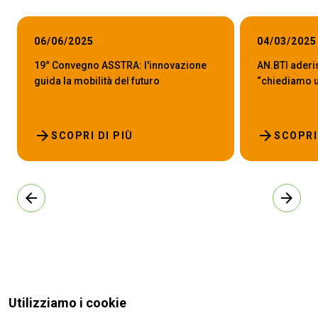
06/06/2025
04/03/2025
19° Convegno ASSTRA: l'innovazione
AN.BTI aderi
guida la mobilità del futuro
“chiediamo un
arrow_forward
arrow_forward
SCOPRI DI PIÙ
SCOPRI
arrow_back
arrow_forward
Utilizziamo i cookie