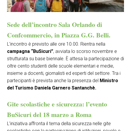
arrow_circle_right
COMPILA IL FORM
P
Sede dell’incontro Sala Orlando di
person
AREA RISERVATA VISITATORI
Confcommercio, in Piazza G.G. Belli.
L’incontro è previsto alle ore 10.00. Rientra nella
IT
EN
A cura di:
campagna “BuSicuri”
, avviata lo scorso novembre e
strutturata su base biennale. È attesa la partecipazione di
oltre cento studenti delle scuole elementari e medie,
insieme a docenti, giornalisti ed esperti del settore. Tra i
partecipanti è prevista anche la presenza del
Ministro
del Turismo Daniela Garnero Santanchè.
Gite scolastiche e sicurezza: l’evento
BuSicuri del 18 marzo a Roma
L’iniziativa affronta il tema della sicurezza nelle gite
scolastiche con la partecipazione di istituzioni, scuole e