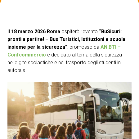
ESPONI A IBE
V
Richiedi un preventivo
S
Il
18 marzo 2026 Roma
ospiterà l’evento
“BuSicuri:
pronti a partire! – Bus Turistici, Istituzioni e scuola
insieme per la sicurezza”
, promosso da
AN.BTI –
Confcommercio
e dedicato al tema della sicurezza
nelle gite scolastiche e nel trasporto degli studenti in
autobus.