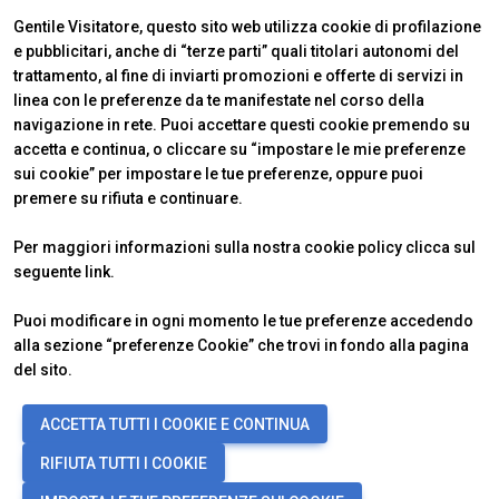
Gentile Visitatore, questo sito web utilizza cookie di profilazione
e pubblicitari, anche di “terze parti” quali titolari autonomi del
trattamento, al fine di inviarti promozioni e offerte di servizi in
linea con le preferenze da te manifestate nel corso della
navigazione in rete. Puoi accettare questi cookie premendo su
accetta e continua, o cliccare su “impostare le mie preferenze
ABOUT
VISITARE
IBE Intermobility Future Ways
Perché visitare
sui cookie” per impostare le tue preferenze, oppure puoi
Newsletter
Biglietti & Info
premere su rifiuta e continuare.
Contatti
Richiedi informazioni
ESPORRE
INFO UTILI
Per maggiori informazioni sulla nostra cookie policy clicca sul
Perché esporre
Come arrivare
seguente
link
.
Info utili
Scopri Rimini
Richiedi preventivo
FAQ
Puoi modificare in ogni momento le tue preferenze accedendo
alla sezione “preferenze Cookie” che trovi in fondo alla pagina
del sito.
© 2026
ITALIAN EXHIBITION GROUP SpA - Via Emilia 155, 47921 Rimini
ACCETTA TUTTI I COOKIE E CONTINUA
(Italy) - Registro Imprese Rimini e C.F./P.I. 00139440408 - Cap. Soc.
52.214.897 i.v. -
Copyright & disclaimer
-
Privacy Policy
-
Cookie
RIFIUTA TUTTI I COOKIE
Policy
-
Preferenze Cookie